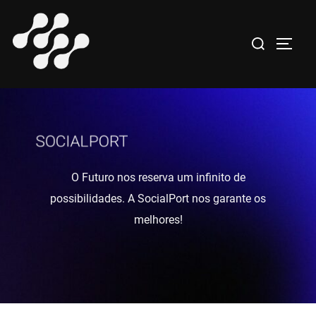
Pular
para
Pesquisar
ALTE
o
por:
conteúdo
O Futuro nos reserva um infinito de
possibilidades. A SocialPort nos garante os
melhores!