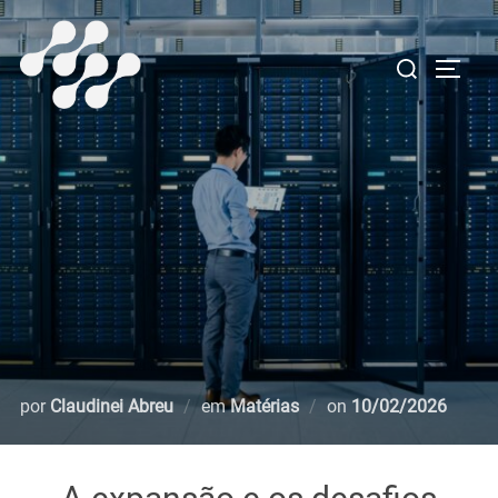
Pular
para
Pesquisar
ALTE
o
por:
conteúdo
Postado
por
Claudinei Abreu
em
Matérias
on
10/02/2026
em