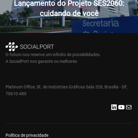
Post
Lançamento do Projeto SES2060:
cuidando de você
O futuro nos reserva um infinito de possibilidades.
A SocialPort nos garante os melhores
Platinum Office, St. de Indústrias Gráficas Sala 328, Brasília - DF,
70610-480
LinkedIn
Youtube
E-mail
Política de privacidade