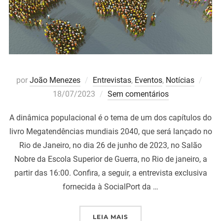
Post
por
João Menezes
Entrevistas
,
Eventos
,
Notícias
em
18/07/2023
Sem comentários
A dinâmica populacional é o tema de um dos capítulos do
livro Megatendências mundiais 2040, que será lançado no
Rio de Janeiro, no dia 26 de junho de 2023, no Salão
Nobre da Escola Superior de Guerra, no Rio de janeiro, a
partir das 16:00. Confira, a seguir, a entrevista exclusiva
fornecida à SocialPort da …
“ENTREVISTA DRA. ELAIN
LEIA MAIS