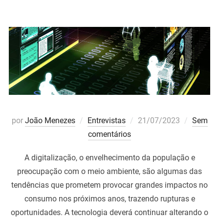
Postado
por
João Menezes
Entrevistas
21/07/2023
Sem
em
comentários
A digitalização, o envelhecimento da população e
preocupação com o meio ambiente, são algumas das
tendências que prometem provocar grandes impactos no
consumo nos próximos anos, trazendo rupturas e
oportunidades. A tecnologia deverá continuar alterando o