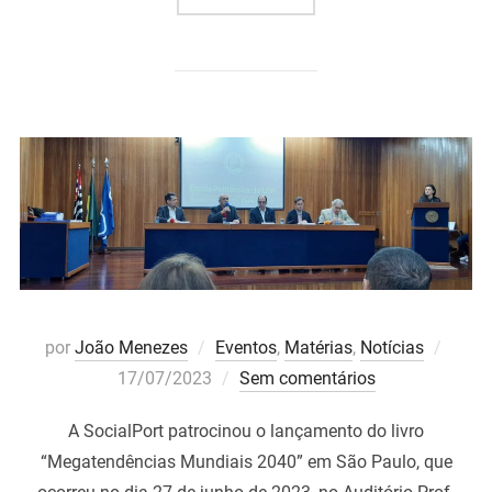
Post
por
João Menezes
Eventos
,
Matérias
,
Notícias
em
17/07/2023
Sem comentários
A SocialPort patrocinou o lançamento do livro
“Megatendências Mundiais 2040” em São Paulo, que