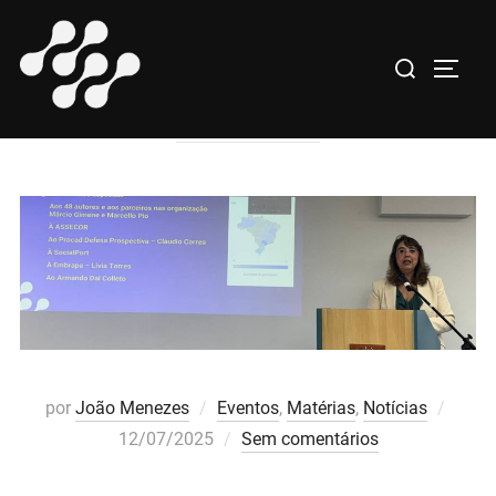
Pular
para
Pesquisar
AUTOR:
João Menezes
ALTE
o
por:
conteúdo
Post
por
João Menezes
Eventos
,
Matérias
,
Notícias
em
12/07/2025
Sem comentários