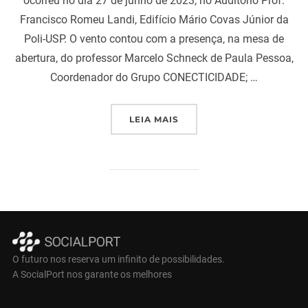
ocorreu no dia 27 de junho de 2023, no Auditório Prof.
Francisco Romeu Landi, Edifício Mário Covas Júnior da
Poli-USP. O vento contou com a presença, na mesa de
abertura, do professor Marcelo Schneck de Paula Pessoa,
Coordenador do Grupo CONECTICIDADE; …
“LANÇAMENTO DO LIVRO 
LEIA MAIS
O futuro nos reserva um infinito de possibilidades.
A SocialPort nos garante os melhores