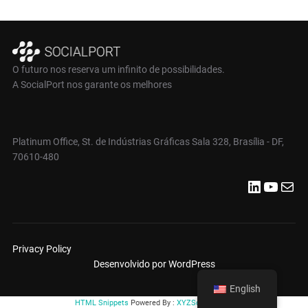
pagination
O futuro nos reserva um infinito de possibilidades.
A SocialPort nos garante os melhores
Platinum Office, St. de Indústrias Gráficas Sala 328, Brasília - DF,
70610-480
LinkedIn
YouTube
Mail
Privacy Policy
Desenvolvido por WordPress
English
HTML Snippets
Powered By :
XYZScripts.com