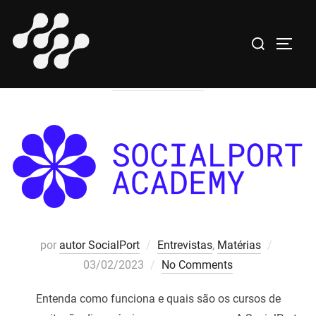
Pular
para
Pesquisar
AUTHOR:
autor SocialPort
ALTE
o
por:
conteúdo
Postad
por
autor SocialPort
Entrevistas
,
Matérias
em
03/02/2023
No Comments
Entenda como funciona e quais são os cursos de