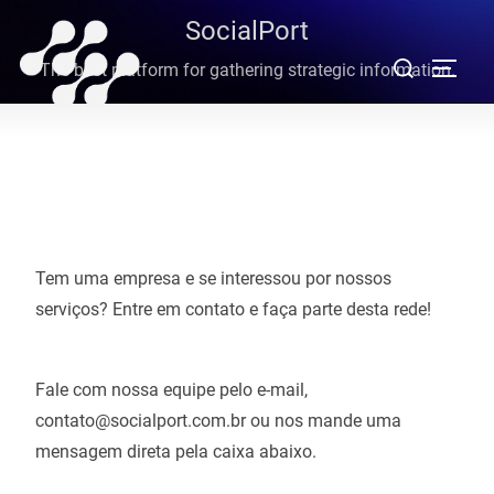
Pular
SocialPort
para
Pesquisar
The best platform for gathering strategic information.
ALTE
o
por:
conteúdo
Tem uma empresa e se interessou por nossos
serviços? Entre em contato e faça parte desta rede!
Fale com nossa equipe pelo e-mail,
contato@socialport.com.br ou nos mande uma
mensagem direta pela caixa abaixo.