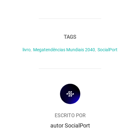
TAGS
livro
,
Megatendências Mundiais 2040
,
SocialPort
AUTOR DO POST
ESCRITO POR
autor SocialPort