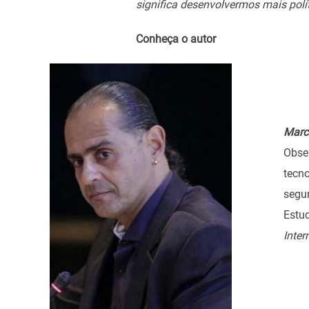
significa desenvolvermos mais polí
Conheça o autor
Marc
Obser
tecno
segu
Estud
Inter