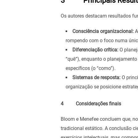
3 Principais Resul
Os autores destacam resultados fu
Consciência organizacional:
A
rompendo com o foco numa única
Diferenciação crítica:
O planej
“quê”), enquanto o planejamento 
específicos (o “como”).
Sistemas de resposta:
O princ
organização se posicione estrat
4 Considerações finais
Bloom e Menefee concluem que, no
tradicional estático. A conclusão c
exercícios intelectuais, mas compon