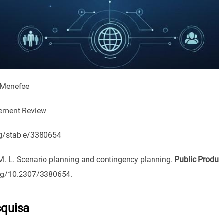
 Menefee
gement Review
rg/stable/3380654
 L. Scenario planning and contingency planning.
Public Prod
org/10.2307/3380654.
quisa