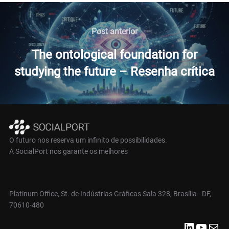
Navegação
de
Post
Post anterior
anterior
Post
The ontological foundation for
studying the future – Resenha crítica
O futuro nos reserva um infinito de possibilidades.
A SocialPort nos garante os melhores
Platinum Office, St. de Indústrias Gráficas Sala 328, Brasília - DF,
70610-480
LinkedIn
Youtube
E-mail