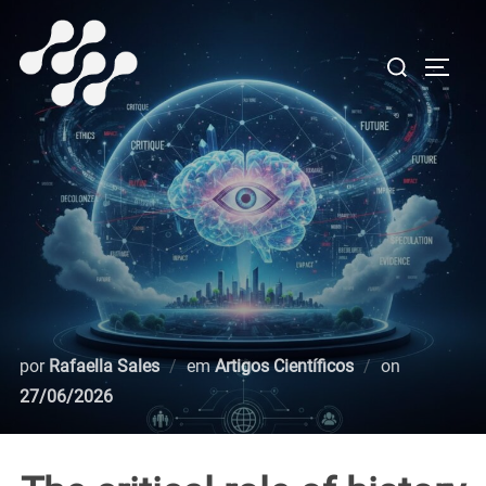
Pular
para
Pesquisar
ALTE
o
por:
conteúdo
Postado
por
Rafaella Sales
em
Artigos Científicos
on
em
27/06/2026