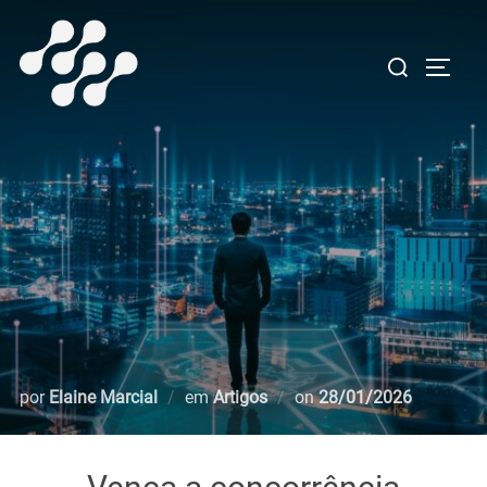
Pular
para
Pesquisar
ALTE
o
por:
conteúdo
Postado
por
Elaine Marcial
em
Artigos
on
28/01/2026
em