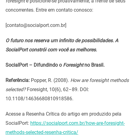
foresight
e posicione-se proativamente, à frente de seus
concorrentes. Entre em contato conosco:
[contato@socialport.com.br]
O futuro nos reserva um infinito de possibilidades. A
SocialPort constrói com você as melhores.
SocialPort – Difundindo o
Foresight
no Brasil.
Referência:
Popper, R. (2008).
How are foresight methods
selected?
Foresight, 10(6), 62–89. DOI:
10.1108/14636680810918586.
Acesse a Resenha Crítica do artigo em produzido pela
SocialPort:
https://socialport.com.br/how-are-foresight-
methods-selected-resenha-critica/