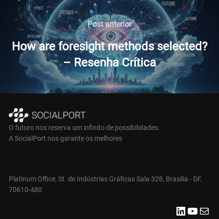
Navegação
de
Post
Post anterior
anterior
Post
How are foresight methods selected?
– Resenha Crítica
O futuro nos reserva um infinito de possibilidades.
A SocialPort nos garante os melhores
Platinum Office, St. de Indústrias Gráficas Sala 328, Brasília - DF,
70610-480
LinkedIn
Youtube
E-mail