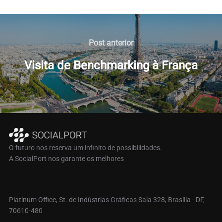
Navegação
de
Post
Post anterior
anterior
Post
Visita de Benchmarking à França
O futuro nos reserva um infinito de possibilidades.
A SocialPort nos garante os melhores
Platinum Office, St. de Indústrias Gráficas Sala 328, Brasília - DF,
70610-480