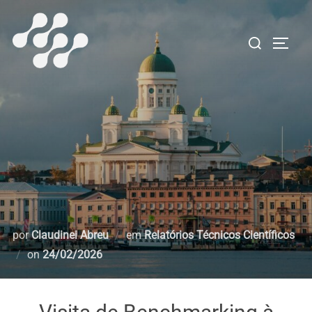
Pular
para
Pesquisar
ALTE
o
por:
conteúdo
por
Claudinei Abreu
em
Relatórios Técnicos Científicos
Postado
on
24/02/2026
em