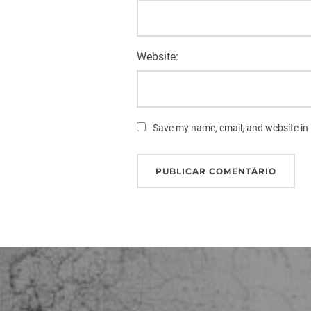
Website:
Save my name, email, and website in 
Navegação
de