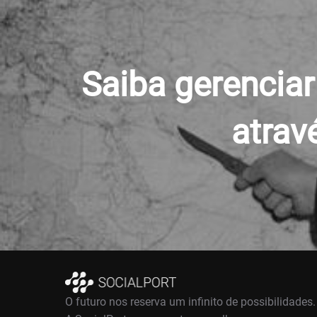
Post
Saiba gerenciar
atrav
O futuro nos reserva um infinito de possibilidades.