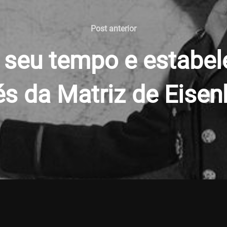
Post
Post anterior
anterior
 seu tempo e estabel
és da Matriz de Eise