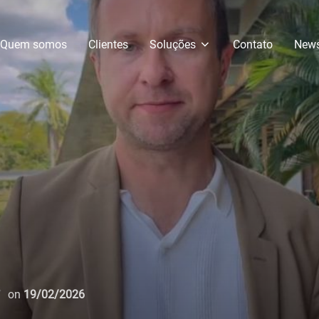
Quem somos
Clientes
Soluções
Contato
New
Postado
on
19/02/2026
em