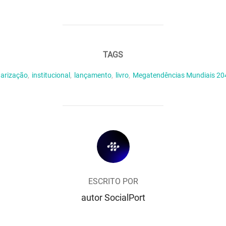
TAGS
arização
,
institucional
,
lançamento
,
livro
,
Megatendências Mundiais 20
AUTOR DO POST
ESCRITO POR
autor SocialPort