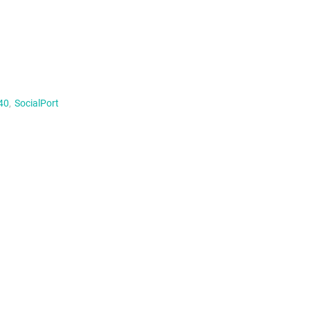
40
,
SocialPort