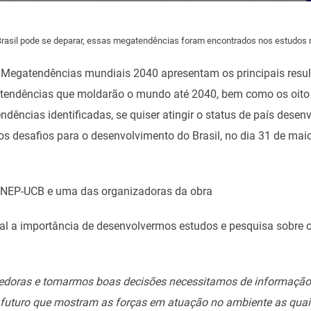
o Brasil pode se deparar, essas megatendências foram encontrados nos estudos 
ro Megatendências mundiais 2040 apresentam os principais resu
ndências que moldarão o mundo até 2040, bem como os oito pr
endências identificadas, se quiser atingir o status de país dese
s desafios para o desenvolvimento do Brasil, no dia 31 de mai
o NEP-UCB e uma das organizadoras da obra
ual a importância de desenvolvermos estudos e pesquisa sobre o
edoras e tomarmos boas decisões necessitamos de informação 
 futuro que mostram as forças em atuação no ambiente as quai