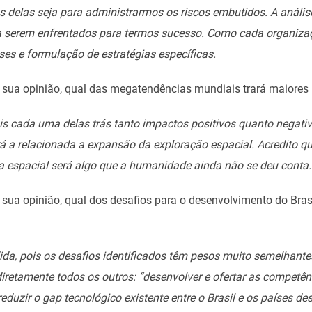
tos delas seja para administrarmos os riscos embutidos. A anál
os a serem enfrentados para termos sucesso. Como cada organiz
es e formulação de estratégias específicas.
na sua opinião, qual das megatendências mundiais trará maiore
ois cada uma delas trás tanto impactos positivos quanto negativ
á a relacionada a expansão da exploração espacial. Acredito qu
a espacial será algo que a humanidade ainda não se deu conta.
a sua opinião, qual dos desafios para o desenvolvimento do Bra
dida, pois os desafios identificados têm pesos muito semelhantes
iretamente todos os outros: “desenvolver e ofertar as competê
“reduzir o gap tecnológico existente entre o Brasil e os países 