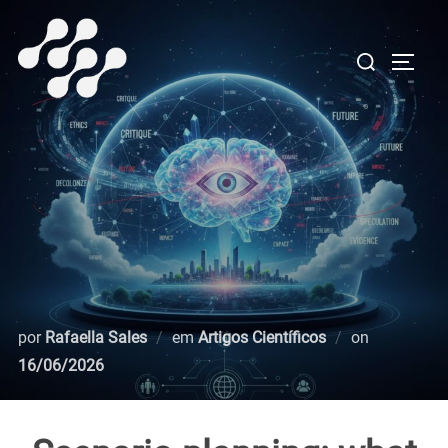
Pular
para
Pesquisar
ALTE
o
por:
conteúdo
Postado
por
Rafaella Sales
em
Artigos Científicos
on
em
16/06/2026