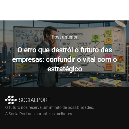
Navegação
de
Post
Post anterior
anterior
Post
O erro que destrói o futuro das
empresas: confundir o vital com o
estratégico
O futuro nos reserva um infinito de possibilidades.
A SocialPort nos garante os melhores