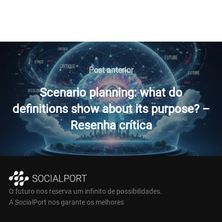
Navegação
de
Post
Post anterior
anterior
Post
Scenario planning: what do
definitions show about its purpose? –
Resenha crítica
O futuro nos reserva um infinito de possibilidades.
A SocialPort nos garante os melhores