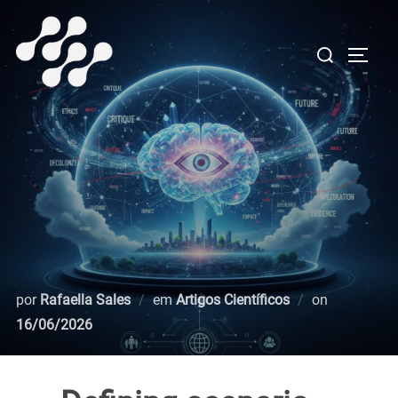
Pular
para
Pesquisar
ALTE
o
por:
conteúdo
Postado
por
Rafaella Sales
em
Artigos Científicos
on
em
16/06/2026