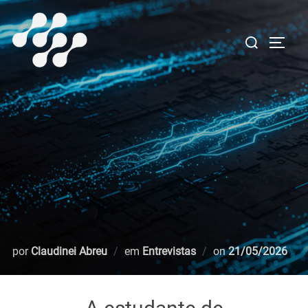
Pular
para
Pesquisar
ALTE
o
por:
conteúdo
Postado
por
Claudinei Abreu
em
Entrevistas
on
21/05/2026
em