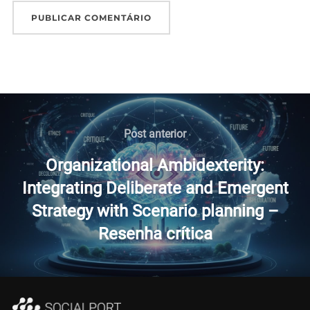
Navegação
de
Post
Post anterior
anterior
Post
Organizational Ambidexterity:
Integrating Deliberate and Emergent
Strategy with Scenario planning –
Resenha crítica