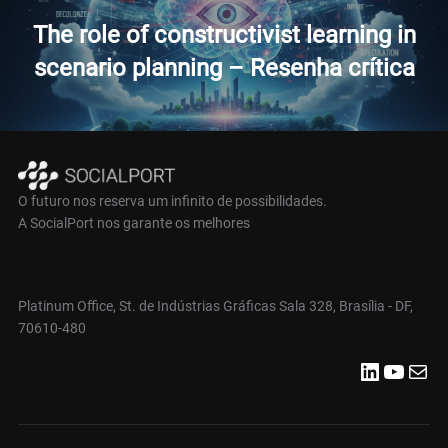
anterior
Post
The role of constructivist learning in
scenario planning – Resenha crítica
O futuro nos reserva um infinito de possibilidades.
A SocialPort nos garante os melhores
Platinum Office, St. de Indústrias Gráficas Sala 328, Brasília - DF,
70610-480
LinkedIn
Youtube
E-mail