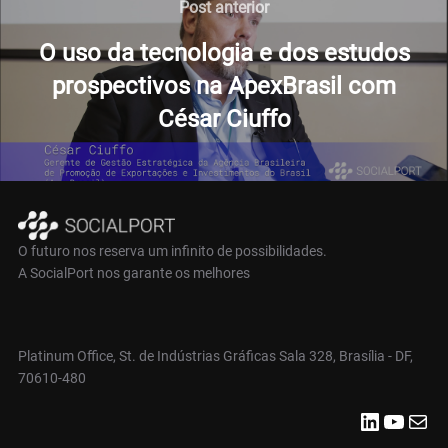
de
Post
Post anterior
anterior
Post
O uso da tecnologia e dos estudos
prospectivos na ApexBrasil com
César Ciuffo
O futuro nos reserva um infinito de possibilidades.
A SocialPort nos garante os melhores
Platinum Office, St. de Indústrias Gráficas Sala 328, Brasília - DF,
70610-480
LinkedIn
YouTube
Mail