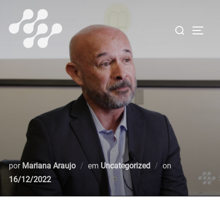
Pular
para
Pesquisar
ALTE
o
por:
conteúdo
Postado
por
Mariana Araujo
em
Uncategorized
on
em
16/12/2022